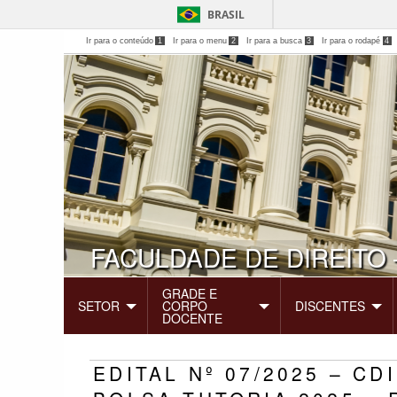
BRASIL
Ir para o conteúdo
1
Ir para o menu
2
Ir para a busca
3
Ir para o rodapé
4
FACULDADE DE DIREITO 
GRADE E
SETOR
CORPO
DISCENTES
DOCENTE
EDITAL Nº 07/2025 – C