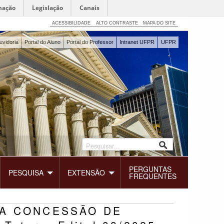
mação
Legislação
Canais
ACESSIBILIDADE
ALTO CONTRASTE
MAPA DO SITE
uvidoria
Portal do Aluno
Portal do Professor
Intranet UFPR
UFPR
PERGUNTAS
PESQUISA
EXTENSÃO
FREQUENTES
ARA CONCESSÃO DE