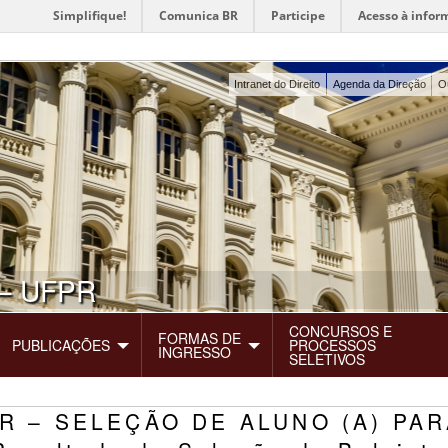
Simplifique!
Comunica BR
Participe
Acesso à infor
Intranet do Direito
Agenda da Direção
O
– UFPR
CONCURSOS E
FORMAS DE
PUBLICAÇÕES
PROCESSOS
INGRESSO
SELETIVOS
DIR – SELEÇÃO DE ALUNO (A) P