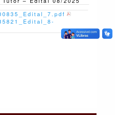
Tutor – Edital 08/2025
900835_Edital_7.pdf
935821_Edital_8-