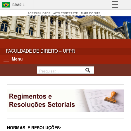
BRASIL
Simplifique!
ACESSIBILIDADE
ALTO CONTRASTE
MAPA DO SITE
Comunica BR
Participe
Acesso à informação
Legislação
FACULDADE DE DIREITO – UFPR
Canais
Menu
NORMAS E RESOLUÇÕES: