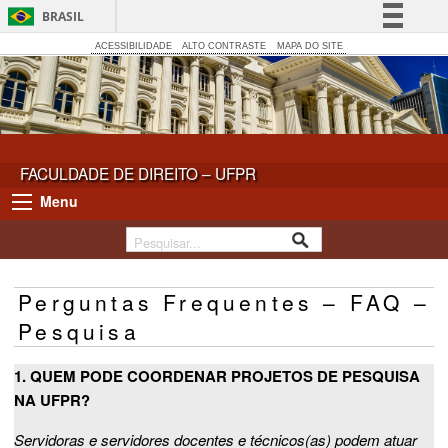
BRASIL
Simplifique!
ACESSIBILIDADE
ALTO CONTRASTE
MAPA DO SITE
Comunica BR
Participe
Acesso à informação
Legislação
FACULDADE DE DIREITO – UFPR
Canais
Menu
Perguntas Frequentes – FAQ –
Pesquisa
1. QUEM PODE COORDENAR PROJETOS DE PESQUISA
NA UFPR?
Servidoras e servidores docentes e técnicos(as) podem atuar