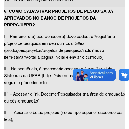
6. COMO CADASTRAR PROJETOS DE PESQUISA JÁ
APROVADOS NO BANCO DE PROJETOS DA
PRPPG/UFPR?
I – Primeiro, o(a) coordenador(a) deve cadastrar/registrar o
projeto de pesquisa em seu currículo
lattes
(produções/projetos/projetos de pesquisa/incluir novo
item/salvar/voltar à página inicial e enviar o currículo);
II – Na sequência, é necessário acessar o Novo Portal de
Sistemas da UFPR (https://sistemas.ufpr.br) e realizar o
seguinte procedimento:
II.i – Acessar o link Docente/Pesquisador (na área de graduação
ou pós-graduação);
II.ii – Acionar o botão projetos (no campo superior esquerdo da
tela);