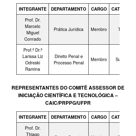
INTEGRANTE
DEPARTAMENTO
CARGO
CATEGORI
Prof. Dr.
Marcelo
Prática Jurídica
Membro
Titular
Miguel
Conrado
Prof.ª Dr.ª
Larissa Liz
Direito Penal e
Membro
Suplente
Odreski
Processo Penal
Ramina
REPRESENTANTES DO
COMITÊ ASSESSOR DE
INICIAÇÃO CIENTÍFICA E TECNOLÓGICA –
CAIC/PRPPG/UFPR
INTEGRANTE
DEPARTAMENTO
CARGO
CATEGORI
Prof. Dr.
Thiago