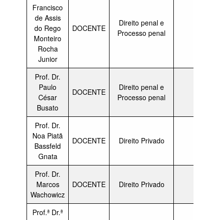
Francisco
de Assis
Direito penal e
do Rego
DOCENTE
Membr
Processo penal
Monteiro
Rocha
Junior
Prof. Dr.
Paulo
Direito penal e
DOCENTE
Membr
César
Processo penal
Busato
Prof. Dr.
Noa Piatã
DOCENTE
Direito Privado
Membr
Bassfeld
Gnata
Prof. Dr.
Marcos
DOCENTE
Direito Privado
Membr
Wachowicz
Prof.ª Dr.ª