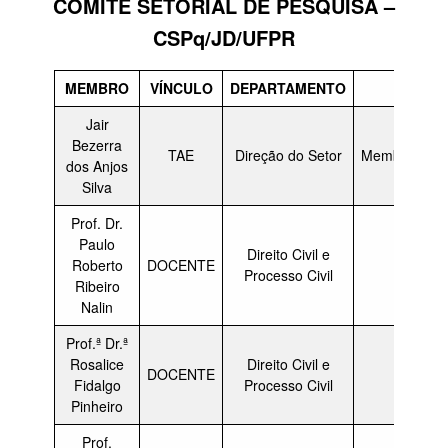
COMITÊ SETORIAL DE PESQUISA –
CSPq/JD/UFPR
MEMBRO
VÍNCULO
DEPARTAMENTO
CARGO
Jair
Bezerra
TAE
Direção do Setor
Membro/Secre
dos Anjos
Silva
Prof. Dr.
Paulo
Direito Civil e
Roberto
DOCENTE
Membr
Processo Civil
Ribeiro
Nalin
Prof.ª Dr.ª
Rosalice
Direito Civil e
DOCENTE
Membr
Fidalgo
Processo Civil
Pinheiro
Prof.