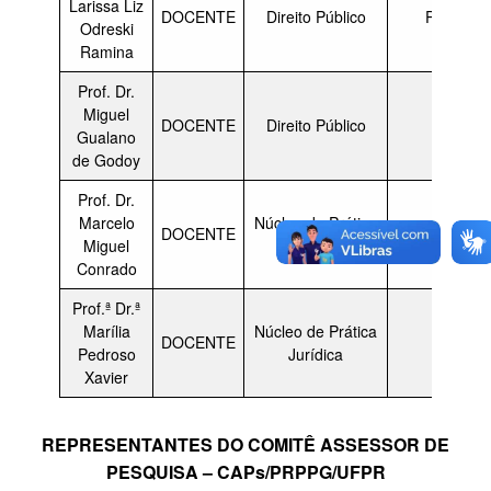
Larissa Liz
DOCENTE
Direito Público
Presiden
Odreski
Ramina
Prof. Dr.
Miguel
DOCENTE
Direito Público
Membr
Gualano
de Godoy
Prof. Dr.
Marcelo
Núcleo de Prática
DOCENTE
Vice-Presid
Miguel
Jurídica
Conrado
Prof.ª Dr.ª
Marília
Núcleo de Prática
DOCENTE
Membr
Pedroso
Jurídica
Xavier
REPRESENTANTES DO COMITÊ ASSESSOR DE
PESQUISA – CAPs/PRPPG/UFPR