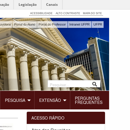
mação
Legislação
Canais
ACESSIBILIDADE
ALTO CONTRASTE
MAPA DO SITE
uvidoria
Portal do Aluno
Portal do Professor
Intranet UFPR
UFPR
PERGUNTAS
PESQUISA
EXTENSÃO
FREQUENTES
ACESSO RÁPIDO