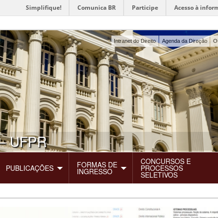
Simplifique!
Comunica BR
Participe
Acesso à infor
Intranet do Direito
Agenda da Direção
O
– UFPR
CONCURSOS E
FORMAS DE
PUBLICAÇÕES
PROCESSOS
INGRESSO
SELETIVOS