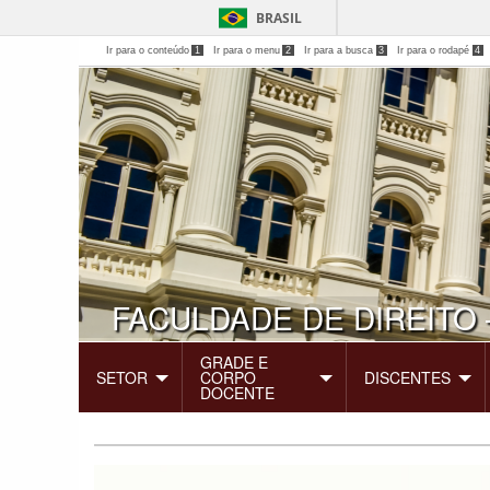
BRASIL
Ir para o conteúdo
1
Ir para o menu
2
Ir para a busca
3
Ir para o rodapé
4
FACULDADE DE DIREITO 
GRADE E
SETOR
CORPO
DISCENTES
DOCENTE