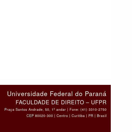
Universidade Federal do Paraná
FACULDADE DE DIREITO – UFPR
Praça Santos Andrade, 50, 1º andar | Fone: (41) 3310-2750
CEP 80020-300 | Centro | Curitiba | PR | Brasil